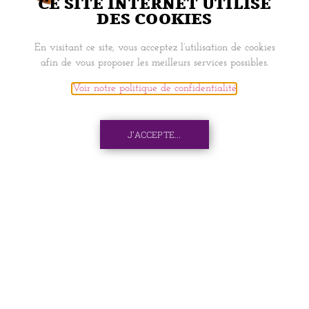
CE SITE INTERNET UTILISE
DES COOKIES
NAVIGATION
En visitant ce site, vous acceptez l’utilisation de cookies
afin de vous proposer les meilleurs services possibles.
ACCUEIL
Voir notre politique de confidentialité
.
BOOK SEAT
J'ACCEPTE...
PIXEL
MON COMPTE
INFORMATIONS
LIVRAISONS ET RETRAITS
CONTACTS
C.G.V