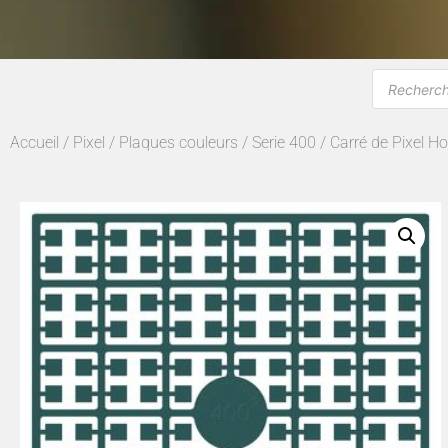
Accueil
/
Pixel
/
Plaques couleurs
/
Serie 400
/ Carré de Pixel H