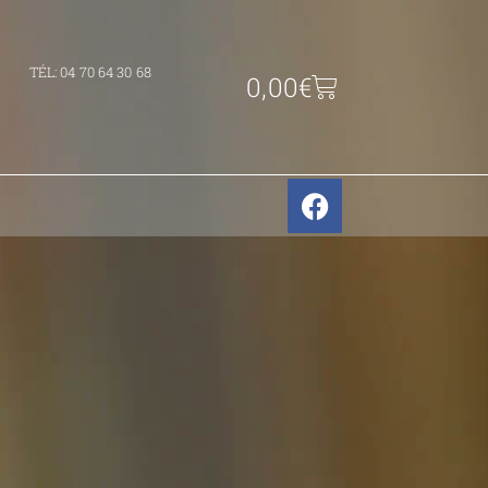
TÉL: 04 70 64 30 68
0,00
€