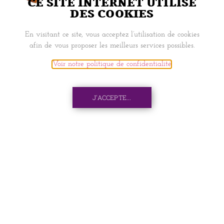
CE SITE INTERNET UTILISE
DES COOKIES
NAVIGATION
En visitant ce site, vous acceptez l’utilisation de cookies
afin de vous proposer les meilleurs services possibles.
ACCUEIL
Voir notre politique de confidentialité
.
BOOK SEAT
J'ACCEPTE...
PIXEL
MON COMPTE
INFORMATIONS
LIVRAISONS ET RETRAITS
CONTACTS
C.G.V