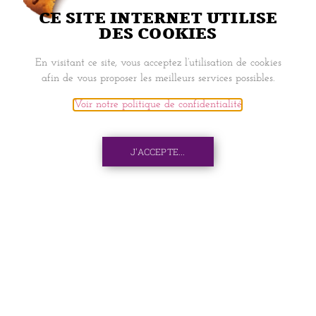
CE SITE INTERNET UTILISE
DES COOKIES
NAVIGATION
En visitant ce site, vous acceptez l’utilisation de cookies
afin de vous proposer les meilleurs services possibles.
ACCUEIL
Voir notre politique de confidentialité
.
BOOK SEAT
J'ACCEPTE...
PIXEL
MON COMPTE
INFORMATIONS
LIVRAISONS ET RETRAITS
CONTACTS