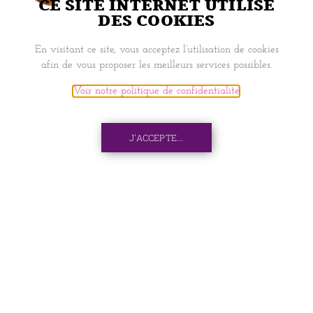
CE SITE INTERNET UTILISE
DES COOKIES
NAVIGATION
En visitant ce site, vous acceptez l’utilisation de cookies
afin de vous proposer les meilleurs services possibles.
ACCUEIL
Voir notre politique de confidentialité
.
BOOK SEAT
J'ACCEPTE...
PIXEL
MON COMPTE
INFORMATIONS
LIVRAISONS ET RETRAITS
CONTACTS
C.G.V