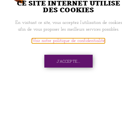
CE SITE INTERNET UTILISE
DES COOKIES
NAVIGATION
En visitant ce site, vous acceptez l’utilisation de cookies
afin de vous proposer les meilleurs services possibles.
ACCUEIL
Voir notre politique de confidentialité
.
BOOK SEAT
J'ACCEPTE...
PIXEL
MON COMPTE
INFORMATIONS
LIVRAISONS ET RETRAITS
CONTACTS
C.G.V